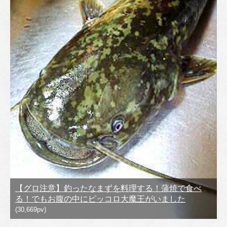
【グロ注意】釣ったなまずを料理する！蒲焼で食べ
る！でもお腹の中にピッコロ大魔王がいました
(30,669pv)