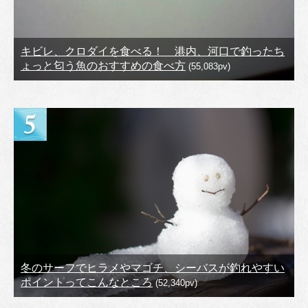
キビレ、クロダイを食べる！ 港内、河口で釣ったち
ょっと匂う魚のおすすめの食べ方
(55,083pv)
冬のサーフでヒラメやマゴチ、シーバスが釣れやすい
ポイントってこんなところ
(52,340pv)