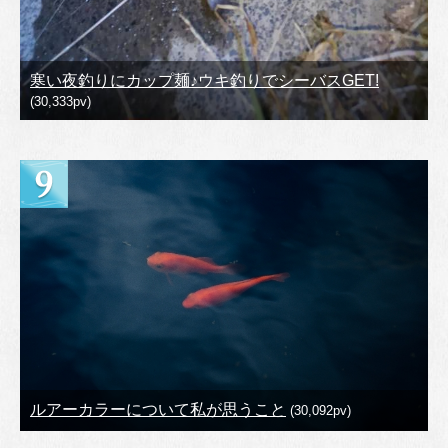
寒い夜釣りにカップ麺♪ウキ釣りでシーバスGET!
(30,333pv)
ルアーカラーについて私が思うこと
(30,092pv)