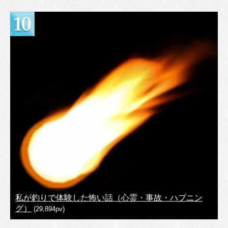
私が釣りで体験した怖い話（心霊・事故・ハプニン
グ）
(29,894pv)