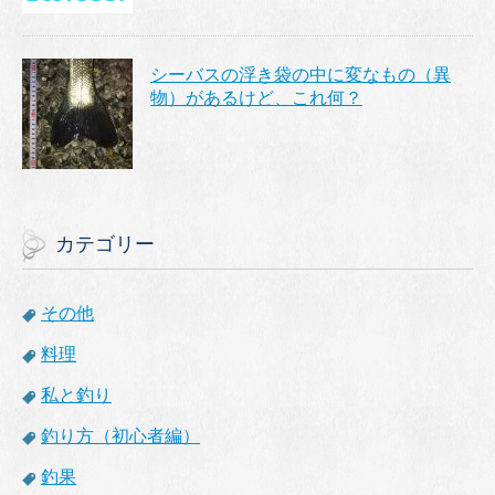
シーバスの浮き袋の中に変なもの（異
物）があるけど、これ何？
カテゴリー
その他
料理
私と釣り
釣り方（初心者編）
釣果