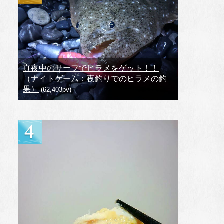
真夜中のサーフでヒラメをゲット！！
（ナイトゲーム：夜釣りでのヒラメの釣
果）
(62,403pv)