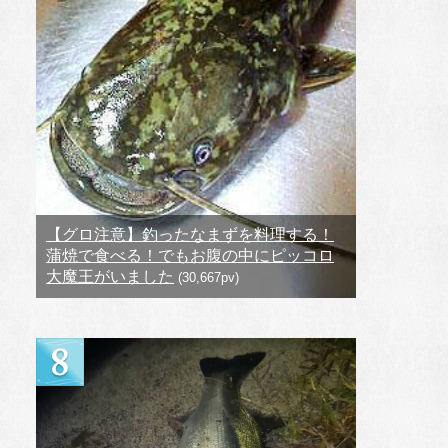
【グロ注意】釣ったなまずを料理する！
蒲焼で食べる！でもお腹の中にピッコロ
大魔王がいました
(30,667pv)