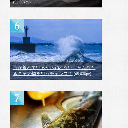
(52,337pv)
海が荒れているから釣れない…そんなと
きこそ大物を狙うチャンス！
(48,030pv)