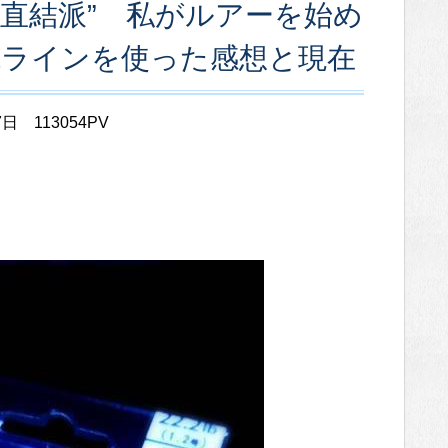
直結派” 私がルアーを始め
Eラインを使った感想と現在
7日
113054PV