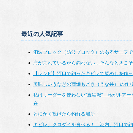
最近の人気記事
消波ブロック（防波ブロック）のあるサーフで
海が荒れているから釣れない…そんなときこそ
【レシピ】河口で釣ったキビレで鯛めしを作っ
美味しいうなぎの蒲焼もどき（うな丼） の作
私はリーダーを使わない“直結派” 私がルア
在
とにかく投げたら釣れる場所
キビレ、クロダイを食べる！ 港内、河口で釣