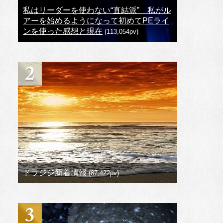
私はリーダーを使わない“直結派” 私がル
アーを始めるようになって初めてPEライ
ンを使った感想と現在
(113,054pv)
ドラジジ新着情報
(87,422pv)