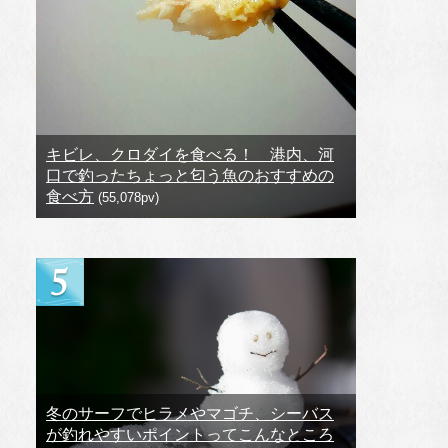
キビレ、クロダイを食べる！ 港内、河
口で釣ったちょっと匂う魚のおすすめの
食べ方
(55,078pv)
冬のサーフでヒラメやマゴチ、シーバス
が釣れやすいポイントってこんなところ