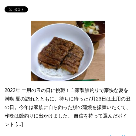
2022年 土用の丑の日に挑戦！自家製鰻釣りで豪快な夏を
満喫 夏の訪れとともに、待ちに待った7月23日は土用の丑
の日。今年は家族に自ら釣った鰻の蒲焼を振舞いたくて、
昨晩は鰻釣りに出かけました。 自信を持って選んだポイ
ント […]