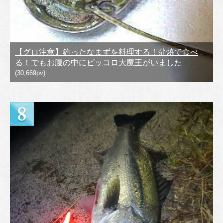
【グロ注意】釣ったなまずを料理する！蒲焼で食べ
る！でもお腹の中にピッコロ大魔王がいました
(30,669pv)