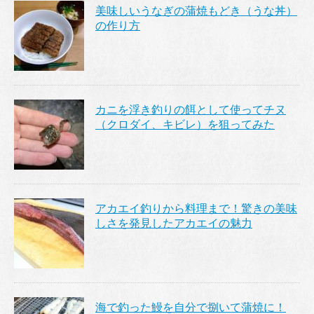
美味しいうなぎの蒲焼もどき（うな丼）
の作り方
カニを浮き釣りの餌として使ってチヌ
（クロダイ、キビレ）を狙ってみた
アカエイ釣りから料理まで！驚きの美味
しさを発見したアカエイの魅力
海で釣った鰻を自分で捌いて蒲焼に！