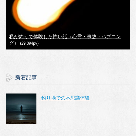
私が釣りで体験した怖い話（心霊・事故・ハプニン
グ）
(29,894pv)
新着記事
釣り場での不思議体験