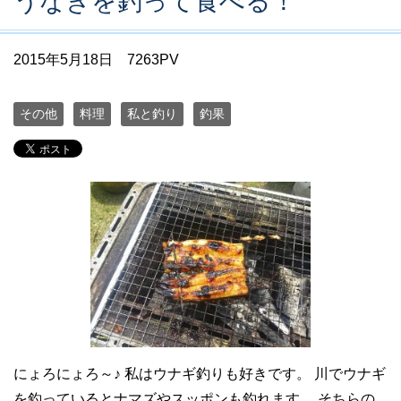
うなぎを釣って食べる！
2015年5月18日
7263PV
その他
料理
私と釣り
釣果
にょろにょろ～♪ 私はウナギ釣りも好きです。 川でウナギ
を釣っているとナマズやスッポンも釣れます。 そちらの