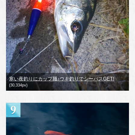
寒い夜釣りにカップ麺♪ウキ釣りでシーバスGET!
(30,334pv)