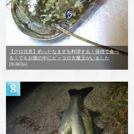
【グロ注意】釣ったなまずを料理する！蒲焼で食べ
る！でもお腹の中にピッコロ大魔王がいました
(30,667pv)