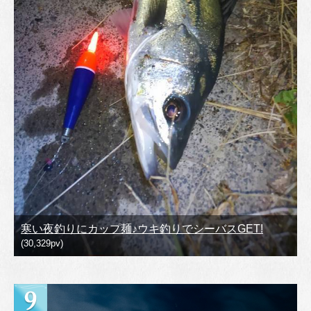
寒い夜釣りにカップ麺♪ウキ釣りでシーバスGET!
(30,329pv)