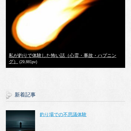
私が釣りで体験した怖い話（心霊・事故・ハプニン
グ）
(29,881pv)
新着記事
釣り場での不思議体験