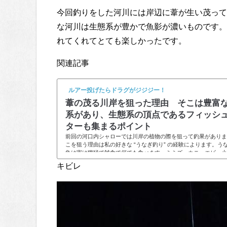
今回釣りをした河川には岸辺に葦が生い茂って
な河川は生態系が豊かで魚影が濃いものです。
れてくれてとても楽しかったです。
関連記事
ルアー投げたらドラグがジジジー！
葦の茂る川岸を狙った理由 そこは豊富
系があり、生態系の頂点であるフィッシ
ターも集まるポイント
前回の河口内シャローでは川岸の植物の際を狙って釣果がありま
こを狙う理由は私の好きな “うなぎ釣り” の経験によります。う
魚は実は獰猛で雑食で何でも食べます。ミミズ、カニ、エビ、小
も食べます。私もいろいろと試しましたが、ミミズとアユの切り
キビレ
反応がよく、好みのようです。うなぎは動物性のたんぱく質の匂
つけるということなので、ビーフジャーキーでも餌になるらしい
が、さすがにそれは試したことがありません（＾＾；）うなぎは
す。夜になると昼間は隠れていたエビ...