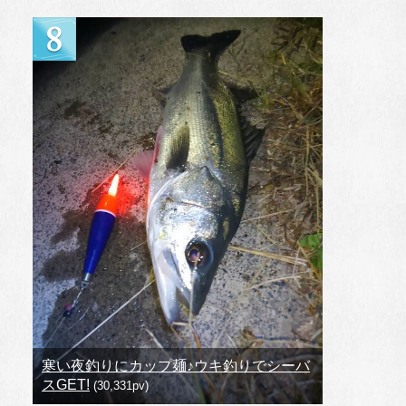
寒い夜釣りにカップ麺♪ウキ釣りでシーバ
スGET!
(30,331pv)