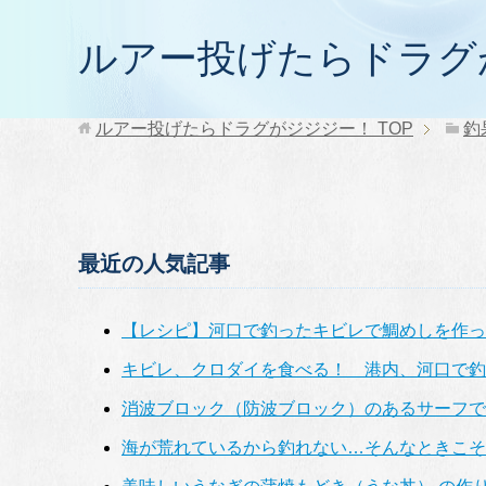
ルアー投げたらドラグ
ルアー投げたらドラグがジジジー！
TOP
釣
最近の人気記事
【レシピ】河口で釣ったキビレで鯛めしを作っ
キビレ、クロダイを食べる！ 港内、河口で釣
消波ブロック（防波ブロック）のあるサーフで
海が荒れているから釣れない…そんなときこそ