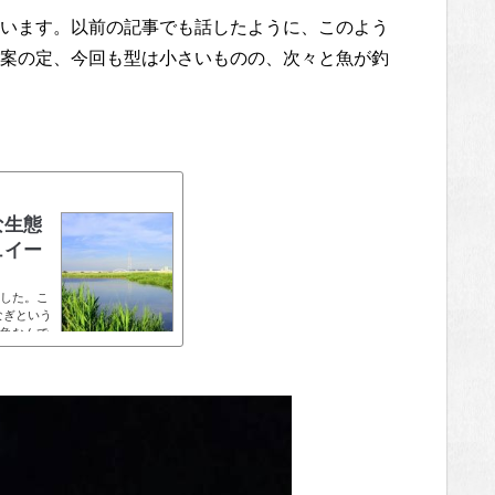
います。以前の記事でも話したように、このよう
案の定、今回も型は小さいものの、次々と魚が釣
な生態
ュイー
した。こ
なぎという
魚なんで
身が一番
いを嗅ぎ
のです
夜行性で