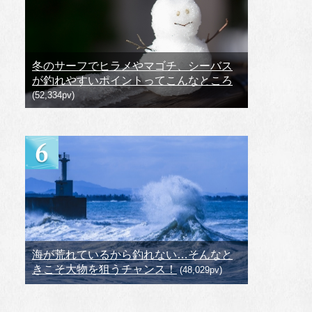
冬のサーフでヒラメやマゴチ、シーバス
が釣れやすいポイントってこんなところ
(52,334pv)
海が荒れているから釣れない…そんなと
きこそ大物を狙うチャンス！
(48,029pv)