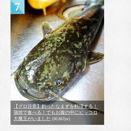
【グロ注意】釣ったなまずを料理する！
蒲焼で食べる！でもお腹の中にピッコロ
大魔王がいました
(30,667pv)