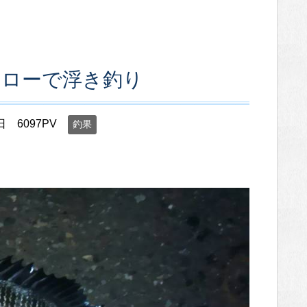
ャローで浮き釣り
日
6097PV
釣果