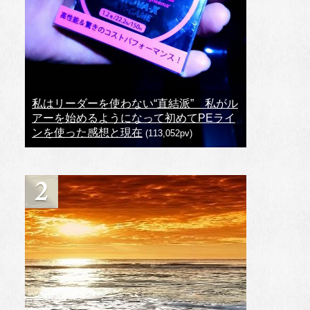
私はリーダーを使わない“直結派” 私がル
アーを始めるようになって初めてPEライ
ンを使った感想と現在
(113,052pv)