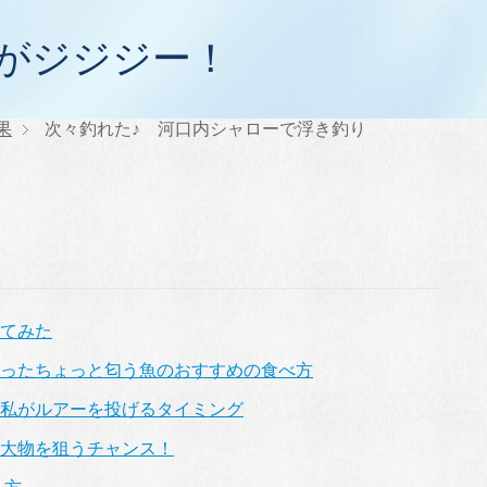
がジジジー！
果
次々釣れた♪ 河口内シャローで浮き釣り
てみた
ったちょっと匂う魚のおすすめの食べ方
私がルアーを投げるタイミング
大物を狙うチャンス！