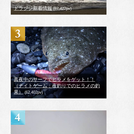
ドラジジ新着情報
(87,422pv)
真夜中のサーフでヒラメをゲット！！
（ナイトゲーム：夜釣りでのヒラメの釣
果）
(62,402pv)