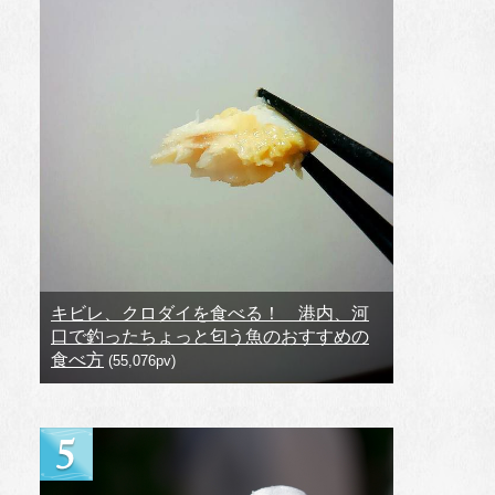
キビレ、クロダイを食べる！ 港内、河
口で釣ったちょっと匂う魚のおすすめの
食べ方
(55,076pv)