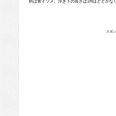
餌は青イソメ、浮き下の長さは1mほどとかな
スポ