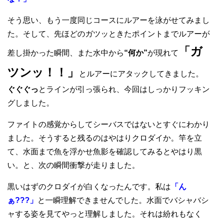
そう思い、もう一度同じコースにルアーを泳がせてみまし
た。そして、先ほどのガツッときたポイントまでルアーが
「ガ
差し掛かった瞬間、また水中から
“何か”
が現れて
ツンッ！！」
とルアーにアタックしてきました。
ぐぐぐっ
とラインが引っ張られ、今回はしっかりフッキン
グしました。
ファイトの感覚からしてシーバスではないとすぐにわかり
ました。そうすると残るのはやはりクロダイか。竿を立
て、水面まで魚を浮かせ魚影を確認してみるとやはり黒
い。と、次の瞬間衝撃が走りました。
黒いはずのクロダイが白くなったんです。私は
「ん
ぁ???」
と一瞬理解できませんでした。水面でバシャバシ
ャする姿を見てやっと理解しました。それは紛れもなく