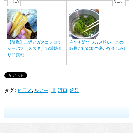
PREV
NEXT
【簡単】土鍋とガスコンロで
今年も浜でワカメ拾い｜この
シーバス（スズキ）の燻製作
時期だけの私の密かな楽しみ♪
りに挑戦！
タグ :
ヒラメ
,
ルアー
,
川
,
河口
,
釣果