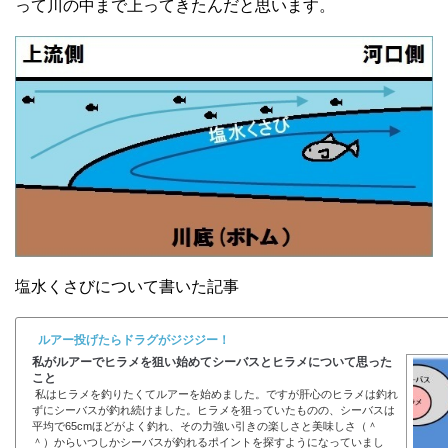
って川の中まで上ってきたんだと思います。
塩水くさびについて書いた記事
ルアー投げたらドラグがジジジー！
私がルアーでヒラメを狙い始めてシーバスとヒラメについて思った
こと
私はヒラメを釣りたくてルアーを始めました。ですが肝心のヒラメは釣れ
ずにシーバスが釣れ続けました。ヒラメを狙っていたものの、シーバスは
平均で65cmほどがよく釣れ、その力強い引きの楽しさと美味しさ（＾
＾）からいつしかシーバスが釣れるポイントを探すようになっていまし