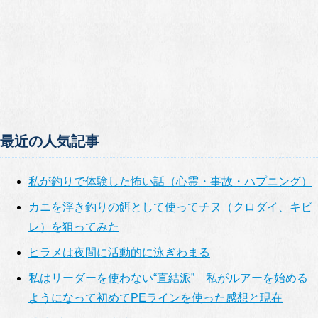
最近の人気記事
私が釣りで体験した怖い話（心霊・事故・ハプニング）
カニを浮き釣りの餌として使ってチヌ（クロダイ、キビ
レ）を狙ってみた
ヒラメは夜間に活動的に泳ぎわまる
私はリーダーを使わない“直結派” 私がルアーを始める
ようになって初めてPEラインを使った感想と現在