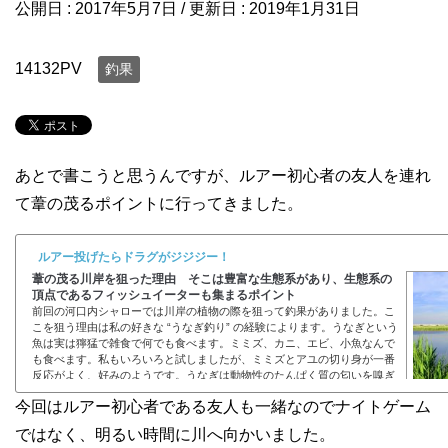
公開日 :
2017年5月7日
/ 更新日 :
2019年1月31日
14132PV
釣果
あとで書こうと思うんですが、ルアー初心者の友人を連れ
て葦の茂るポイントに行ってきました。
ルアー投げたらドラグがジジジー！
葦の茂る川岸を狙った理由 そこは豊富な生態系があり、生態系の
頂点であるフィッシュイーターも集まるポイント
前回の河口内シャローでは川岸の植物の際を狙って釣果がありました。こ
こを狙う理由は私の好きな “うなぎ釣り” の経験によります。うなぎという
魚は実は獰猛で雑食で何でも食べます。ミミズ、カニ、エビ、小魚なんで
も食べます。私もいろいろと試しましたが、ミミズとアユの切り身が一番
反応がよく、好みのようです。うなぎは動物性のたんぱく質の匂いを嗅ぎ
つけるということなので、ビーフジャーキーでも餌になるらしいのです
今回はルアー初心者である友人も一緒なのでナイトゲーム
が、さすがにそれは試したことがありません（＾＾；）うなぎは夜行性で
す。夜になると昼間は隠れていたエビ...
ではなく、明るい時間に川へ向かいました。