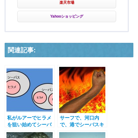
楽天市場
Yahooショッピング
関連記事:
私がルアーでヒラメ
サーフで、河口内
を狙い始めてシーバ
で、港でシーバスキ
スとヒラメについて
ャッチ♪ 爆風スラ