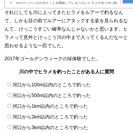
た。やがてシーバスのポイントを開拓しているうちにヒラメがポツポツ釣
れるようになり、あることに気づきました。シーバスがよく釣れるところ
それにしても川に上ってきたヒラメをルアーで釣るなん
ではヒラメも釣れる ということです。逆に言うと、ヒラメが釣れるのにシ
ーバスが釣れない場所を私は知りませ...
て、しかも目の前でルアーにアタックする姿を見られるな
んて、けっこうすごい確率なんじゃないかと思います。ヒ
ラメって意外とけっこう川の中まで入ってくるんだなーと
思わせるような一匹でした。
2017年ゴールデンウィークの珍体験でした。
川の中でヒラメを釣ったことがある人に質問
河口から100m以内のところで釣った
河口から500m以内のところで釣った
河口から1km以内のところで釣った
河口から2km以内のところで釣った
河口から3km以内のところで釣った