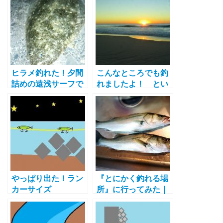
思ったこと
ンプ釣り太郎ちゃん
のリベンジ編（昨日
の続き）
ヒラメ釣れた！夕間
こんなところでも釣
詰めの遠浅サーフで
れましたよ！ とい
フローティングミノ
うお話し
―にヒット！
やっぱり出た！ラン
『とにかく釣れる場
カーサイズ
所』に行ってみた｜
81cm（GW最終夜と
やっぱりサーフのシ
新規ポイント再確
ーバスの刺身は最
認）
高！