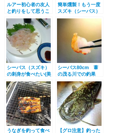
ルアー初心者の友人
簡単燻製！もう一度
と釣りをして思うこ
スズキ（シーバス）
と 初心者にありが
を燻製してみた！
ちなこと その２
「ラインブレイク」
シーバス（スズキ）
シーバス80cm 葦
の刺身が食べたい(美
の茂る川での釣果
味しい酒が飲みたい)
（刺身でとっても美
味しくいただきまし
た）
うなぎを釣って食べ
【グロ注意】釣った