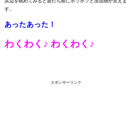
浜辺を眺めてみると波打ち際にポツポツと漂流物が見えま
けにして冷凍保存しておいてます。お酒を...
す。
あったあった！
わくわく♪ わくわく♪
スポンサーリンク