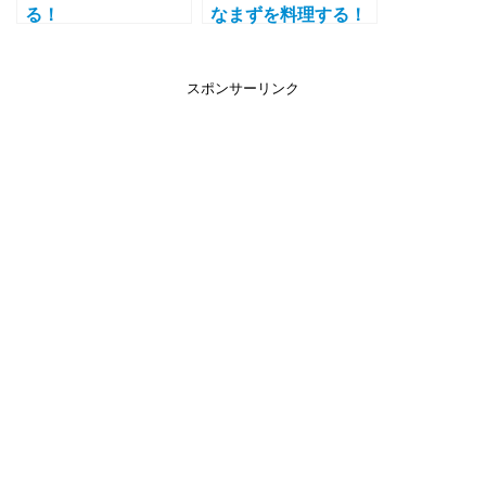
る！
なまずを料理する！
蒲焼で食べる！でも
お腹の中にピッコロ
大魔王がいました
スポンサーリンク