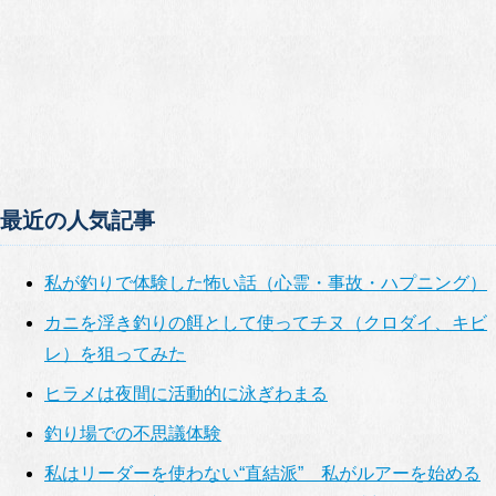
最近の人気記事
私が釣りで体験した怖い話（心霊・事故・ハプニング）
カニを浮き釣りの餌として使ってチヌ（クロダイ、キビ
レ）を狙ってみた
ヒラメは夜間に活動的に泳ぎわまる
釣り場での不思議体験
私はリーダーを使わない“直結派” 私がルアーを始める