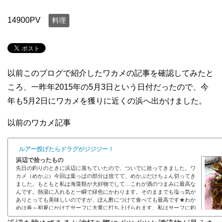
14900PV
料理
以前このブログで紹介したワカメの記事を確認してみたと
ころ、一昨年2015年の5月3日という日付だったので、今
年も5月2日にワカメを獲りに近くの浜へ出かけました。
以前のワカメ記事
ルアー投げたらドラグがジジジー！
浜辺で拾ったもの
先日の釣りのときに浜辺に落ちていたので、ついでに拾ってきました。ワ
カメ（めかぶ）今回は葉っぱの部分は捨てて、めかぶだけちょん切ってき
ました。もともと私は海藻類が大好物でして…これが酒のつまみに最高な
んです。熱湯に入れると一瞬で緑色にかわります。そのままでも塩っ気が
ありとっても美味しいのですが、ぽん酢につけて食べても最高です★わか
めは春～初夏にかけてサーフに大量に打ち上げられます。私はサーフに釣
りに行ったついでに拾ってきます。取り放題です♪大量に茹でて袋に小分