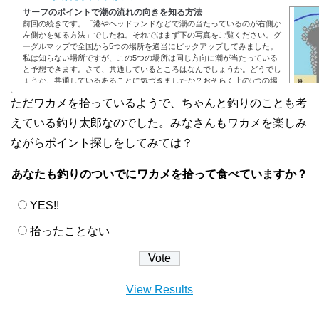
サーフのポイントで潮の流れの向きを知る方法
前回の続きです。「港やヘッドランドなどで潮の当たっているのが右側か
左側かを知る方法」でしたね。それではまず下の写真をご覧ください。グ
ーグルマップで全国から5つの場所を適当にピックアップしてみました。
私は知らない場所ですが、この5つの場所は同じ方向に潮が当たっている
と予想できます。さて、共通しているところはなんでしょうか。どうでし
ょうか。共通しているあることに気づきましたか？おそらく上の5つの場
所はすべて右側が潮の当たる場所だと思います。下のような潮の流れで
ただワカメを拾っているようで、ちゃんと釣りのことも考
す。共通していることはもうおわかりですね...
えている釣り太郎なのでした。みなさんもワカメを楽しみ
ながらポイント探しをしてみては？
あなたも釣りのついでにワカメを拾って食べていますか？
YES!!
拾ったことない
View Results