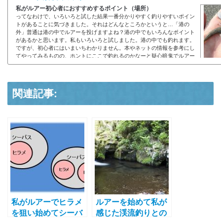
私がルアー初心者におすすめするポイント（場所）
ってなわけで、いろいろと試した結果一番分かりやすく釣りやすいポイン
トがあることに気づきました。それはどんなところかというと…「港の
外」普通は港の中でルアーを投げますよね？港の中でもいろんなポイント
があるかと思います。私もいろいろと試しました。港の中でも釣れます。
ですが、初心者にはいまいちわかりません。本やネットの情報を参考にし
てやってみるものの、ホントにここで釣れるのかなーと疑心暗鬼でルアー
を投げ続けることになります。これって初心者にとっては長く辛い孤独な
釣りなんですよね。わかります。私はルア...
関連記事:
私がルアーでヒラメ
ルアーを始めて私が
を狙い始めてシーバ
感じた渓流釣りとの