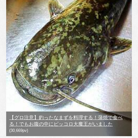
【グロ注意】釣ったなまずを料理する！蒲焼で食べ
る！でもお腹の中にピッコロ大魔王がいました
(30,669pv)