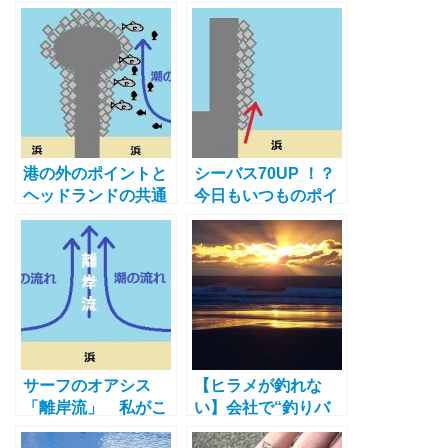
スとヒラメについて
共通点
思ったこと
港の外のポイントと
シーバス70UP ！？
ヘッドランドの共通
今日もいつものポイ
点（再稿）
ントで釣れました
よ！
サーフのオアシス
【ヒラメが釣れな
「離岸流」 私がこ
い】会社で“釣りバ
れまで取り上げてこ
カ”と本気で言われ