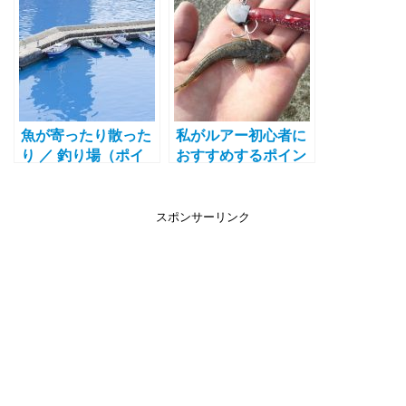
なかった理由
た日々
魚が寄ったり散った
私がルアー初心者に
り ／ 釣り場（ポイ
おすすめするポイン
ント）に合った潮の
ト（場所）
動きを狙ってみよ
う！
スポンサーリンク