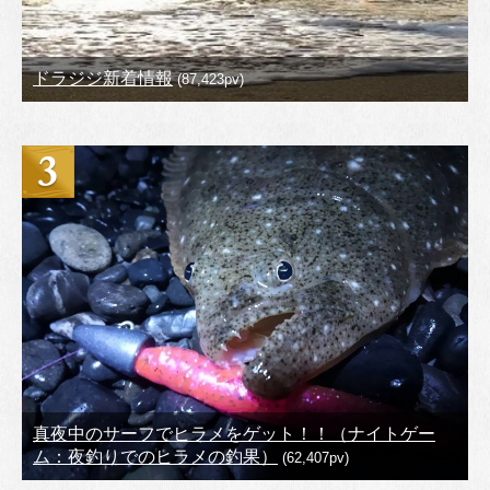
ドラジジ新着情報
(87,423pv)
真夜中のサーフでヒラメをゲット！！（ナイトゲー
ム：夜釣りでのヒラメの釣果）
(62,407pv)