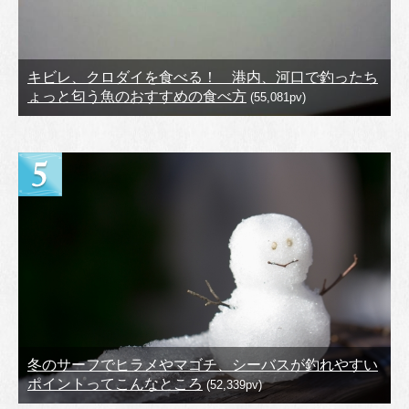
キビレ、クロダイを食べる！ 港内、河口で釣ったち
ょっと匂う魚のおすすめの食べ方
(55,081pv)
冬のサーフでヒラメやマゴチ、シーバスが釣れやすい
ポイントってこんなところ
(52,339pv)