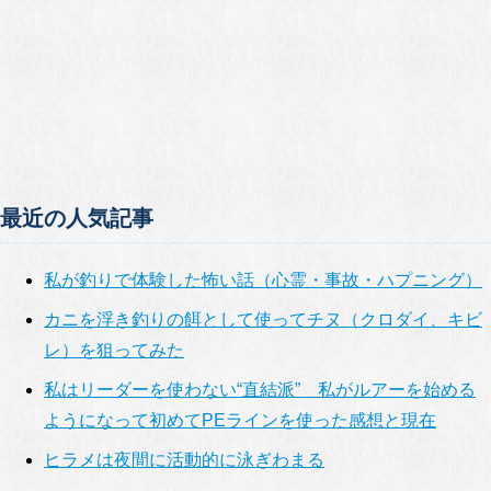
最近の人気記事
私が釣りで体験した怖い話（心霊・事故・ハプニング）
カニを浮き釣りの餌として使ってチヌ（クロダイ、キビ
レ）を狙ってみた
私はリーダーを使わない“直結派” 私がルアーを始める
ようになって初めてPEラインを使った感想と現在
ヒラメは夜間に活動的に泳ぎわまる