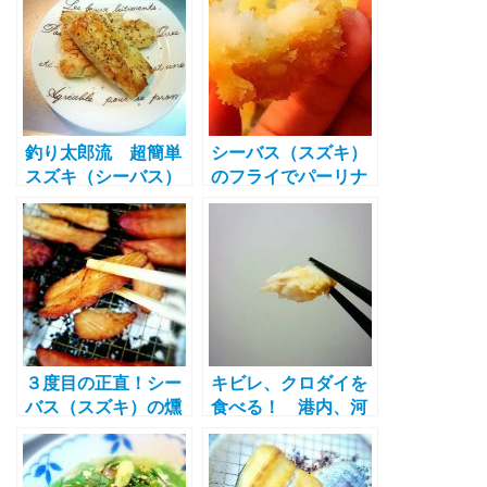
釣り太郎流 超簡単
シーバス（スズキ）
スズキ（シーバス）
のフライでパーリナ
のソテー
イ（party
night）！！ふんわ
りやさしいほくほく
な味わいを楽しみま
した♪
３度目の正直！シー
キビレ、クロダイを
バス（スズキ）の燻
食べる！ 港内、河
製の美味しい作り方
口で釣ったちょっと
が分かった！
匂う魚のおすすめの
食べ方