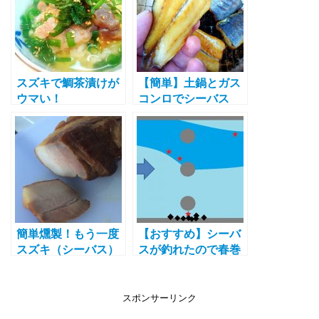
スズキで鯛茶漬けが
【簡単】土鍋とガス
ウマい！
コンロでシーバス
（スズキ）の燻製作
りに挑戦！
簡単燻製！もう一度
【おすすめ】シーバ
スズキ（シーバス）
スが釣れたので春巻
を燻製してみた！
きにしたら美味しか
ったよ！[レシピ付
き]
スポンサーリンク