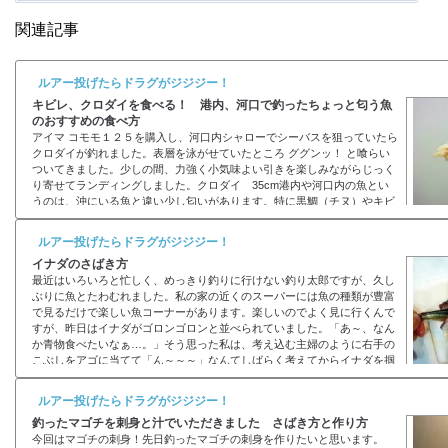
関連記事
ルアー投げたらドラグがジジジー！
キビレ、クロダイを食べる！ 港内、河口で釣ったちょっと匂う魚
のおすすめの食べ方
アイマ コモモ１２５を購入し、河口内シャローでシーバスを狙っていたら
クロダイが釣れました。表層を泳がせていたところ ググンッ！ と喰らい
ついてきました。少しの間、力強く小気味よい引きを楽しみながらじっく
り寄せてランディングしました。クロダイ 35cm港内や河口内の魚とい
うのは、沖にいる魚と違い少し匂いがあります。特に黒鯛（チヌ）やキビ
レ（キチヌ）というのは底にいるカニなどを餌としていることが多いため
少し匂いが強いです。特に冬よりも夏は匂いが強くなります。普通に塩焼
ルアー投げたらドラグがジジジー！
きにするとちょっと独特な匂いがしてし...
イナダのさばき方
最近はいろいろと忙しく、めっきり釣りに行けない釣り太郎ですが、久し
ぶりに魚とたわむれました。私の家の近くのスーパーには魚の種類が豊富
で見るだけで楽しい魚コーナーがあります。楽しいのでよく見に行くんで
すが、昨日はイナダがゴロンゴロンと並べられていました。「あ～、なん
か青物食べたいなぁ…。」そう思った私は、考え込む主婦のように右手の
こぶしをアゴに当てて「ん～～～」なんてしばらく考えてからイナダを掴
んで袋に入れました。釣ったわけでもないのに、魚を掴む感触とか重みを
感じてちょっと嬉しくなってしまいまし...
ルアー投げたらドラグがジジジー！
釣ったマゴチを刺身と汁でいただきました さばき方と作り方
今回はマゴチの刺身！先日釣ったマゴチの刺身を作りたいと思います。